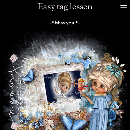
Easy tag lessen
Ga
direct
naar
~* Miss you * ~
de
hoofdinhoud