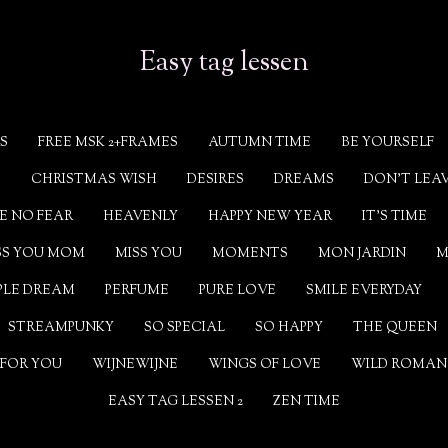
Easy tag lessen
S
FREE MSK 2+FRAMES
AUTUMN TIME
BE YOURSELF
E
CHRISTMAS WISH
DESIRES
DREAMS
DON'T LEA
E NO FEAR
HEAVENLY
HAPPY NEW YEAR
IT'S TIME
SS YOU MOM
MISS YOU
MOMENTS
MON JARDIN
M
PLE DREAM
PERFUME
PURE LOVE
SMILE EVERYDAY
STREAMPUNKY
SO SPECIAL
SO HAPPY
THE QUEEN
 FOR YOU
WIJNEWIJNE
WINGS OF LOVE
WILD ROMAN
EASY TAG LESSEN 2
ZEN TIME