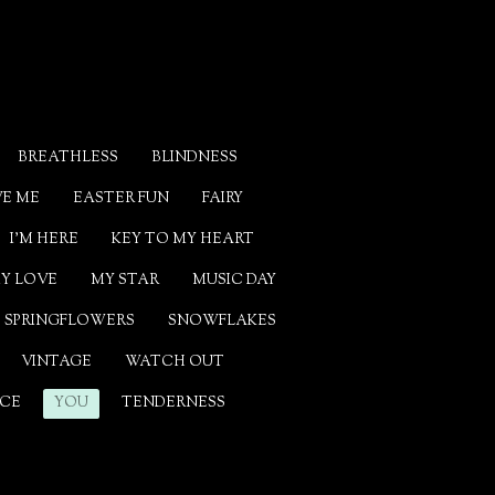
BREATHLESS
BLINDNESS
VE ME
EASTER FUN
FAIRY
I'M HERE
KEY TO MY HEART
Y LOVE
MY STAR
MUSIC DAY
SPRINGFLOWERS
SNOWFLAKES
VINTAGE
WATCH OUT
CE
YOU
TENDERNESS