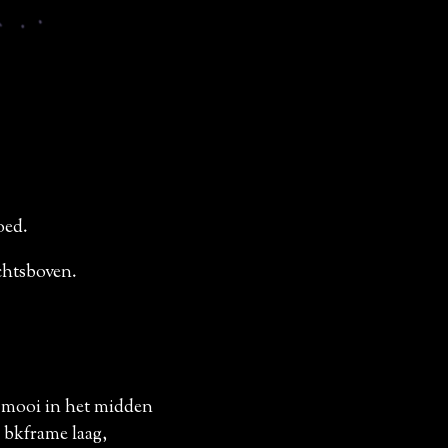
oed.
echtsboven.
e mooi in het midden
e bkframe laag,