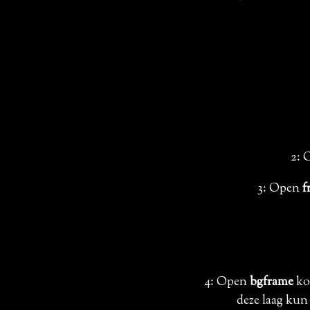
2: 
3: Open
f
4: Open
bgframe
kop
deze laag kun 