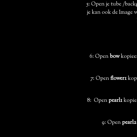
5: Open je tube /bac
je kan ook de Image v
6: Open
bow
kopieer
7: Open
flower1
kopi
8: Open
pearl1
kopie
9: Open
pearl