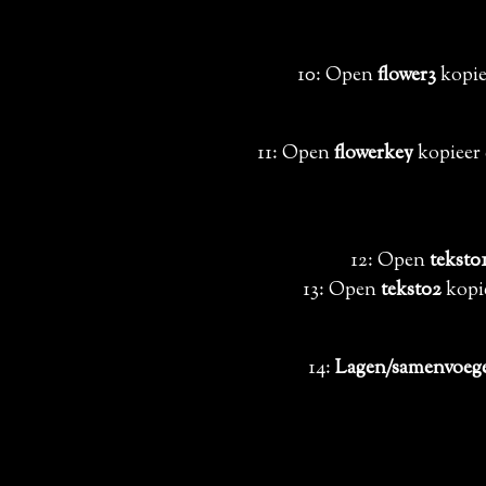
10: Open
flower3
kopie
11: Open
flowerkey
kopieer 
12: Open
tekst0
13: Open
tekst02
kopie
14:
Lagen/samenvoege