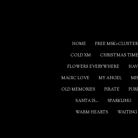
Ga
direct
naar
de
hoofdinhoud
HOME
FREE MSK+CLUSTER
COLD XM
CHRISTMAS TIM
FLOWERS EVERYWHERE
HAV
MAGIC LOVE
MY ANGEL
MI
OLD MEMORIES
PIRATE
PUR
SANTA IS...
SPARKLING
WARM HEARTS
WAITING