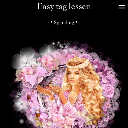
Easy tag lessen
Ga
direct
naar
~ * Sparkling * ~
de
hoofdinhoud