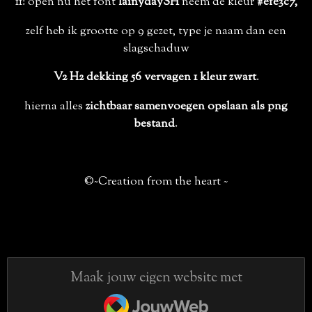
11: open nu het font
lainydaySH
neem de kleur
#efe3c7,
zelf heb ik grootte op 9 gezet, type je naam dan een
slagschaduw
V2 H2 dekking 56 vervagen 1 kleur zwart
.
hierna alles
zichtbaar samenvoegen opslaan als png
bestand
.
©~Creation from the heart ~
Maak jouw eigen website met
JouwWeb