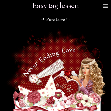
Easy tag lessen
Ga
direct
naar
~* Pure Love * ~
de
hoofdinhoud