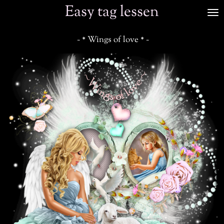
Easy tag lessen
Ga
direct
naar
~ * Wings of love * ~
de
hoofdinhoud