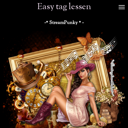
Easy tag lessen
Ga
direct
naar
~* StreamPunky * ~
de
hoofdinhoud