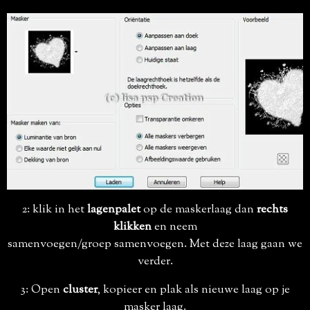
2: klik in het
lagenpalet
op de maskerlaag dan
rechts
klikken
en neem
samenvoegen/groep samenvoegen. Met deze laag gaan we
verder.
3: Open
cluster
, kopieer en plak als nieuwe laag op je
masker laag.