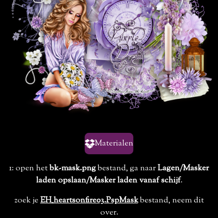
Materialen
1: open het
bk-mask.png
bestand, ga naar
Lagen/Masker
laden opslaan/Masker laden vanaf schijf
.
zoek je
EH_heartsonfire03.PspMask
bestand, neem dit
over.