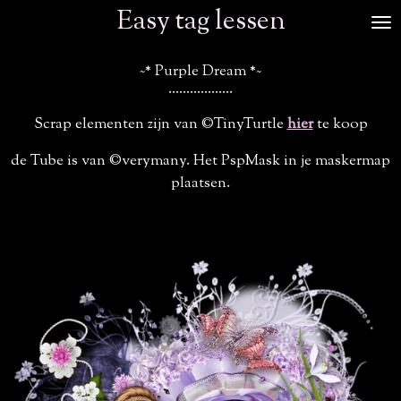
Easy tag lessen
Ga
direct
naar
~* Purple Dream *~
de
..................
hoofdinhoud
Scrap elementen zijn van ©TinyTurtle
hier
te koop
de Tube is van ©verymany. Het PspMask in je maskermap
plaatsen.