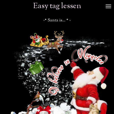
Easy tag lessen
Ga
direct
naar
~* Santa is... * ~
de
hoofdinhoud