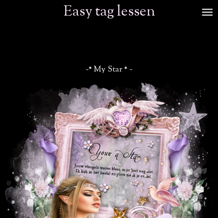
Easy tag lessen
Ga
direct
naar
de
hoofdinhoud
~* My Star * ~