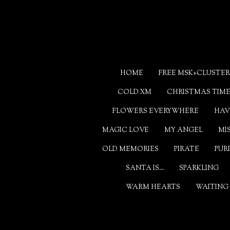
Ga
direct
naar
de
hoofdinhoud
HOME
FREE MSK+CLUSTER
COLD XM
CHRISTMAS TIM
FLOWERS EVERYWHERE
HAV
MAGIC LOVE
MY ANGEL
MI
OLD MEMORIES
PIRATE
PUR
SANTA IS...
SPARKLING
WARM HEARTS
WAITING