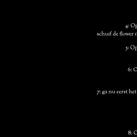
4: O
schuif de flower 
5: O
6: 
7: ga nu eerst he
8: 