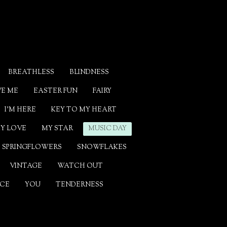
BREATHLESS
BLINDNESS
VE ME
EASTER FUN
FAIRY
I'M HERE
KEY TO MY HEART
Y LOVE
MY STAR
MUSIC DAY
SPRINGFLOWERS
SNOWFLAKES
VINTAGE
WATCH OUT
CE
YOU
TENDERNESS