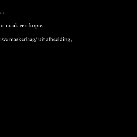
....
us maak een kopie.
we maskerlaag/ uit afbeelding,