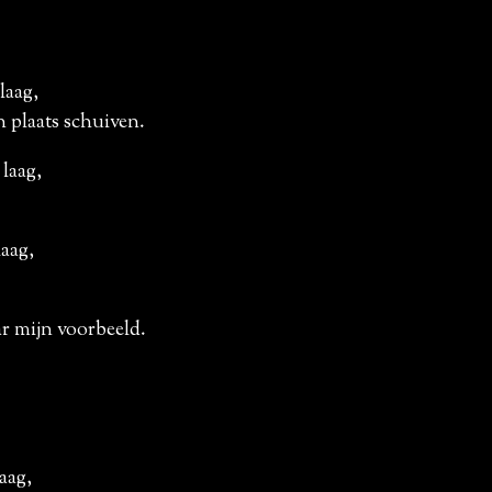
laag,
n plaats schuiven.
laag,
aag,
ar mijn voorbeeld.
aag,