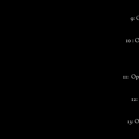
9: 
10 : 
11: Op
12:
13: 