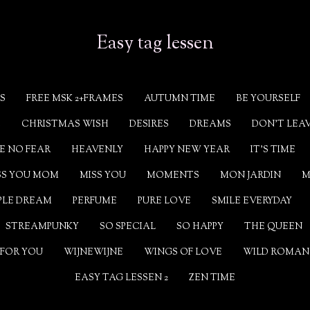
Easy tag lessen
S
FREE MSK 2+FRAMES
AUTUMN TIME
BE YOURSELF
E
CHRISTMAS WISH
DESIRES
DREAMS
DON'T LEA
E NO FEAR
HEAVENLY
HAPPY NEW YEAR
IT'S TIME
SS YOU MOM
MISS YOU
MOMENTS
MON JARDIN
M
PLE DREAM
PERFUME
PURE LOVE
SMILE EVERYDAY
STREAMPUNKY
SO SPECIAL
SO HAPPY
THE QUEEN
 FOR YOU
WIJNEWIJNE
WINGS OF LOVE
WILD ROMAN
EASY TAG LESSEN 2
ZEN TIME