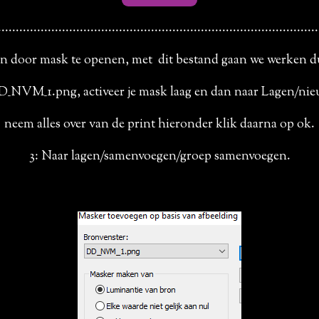
..........................................................................................
en door mask te openen, met dit bestand gaan we werken d
_NVM_1.png, activeer je mask laag en dan naar Lagen/nieu
neem alles over van de print hieronder klik daarna op ok.
3: Naar lagen/samenvoegen/groep samenvoegen.