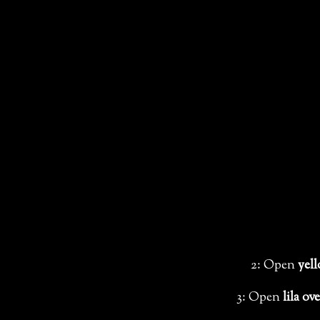
2: Open
yell
3: Open
lila ov