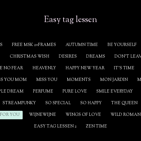
Easy tag lessen
S
FREE MSK 2+FRAMES
AUTUMN TIME
BE YOURSELF
E
CHRISTMAS WISH
DESIRES
DREAMS
DON'T LEA
E NO FEAR
HEAVENLY
HAPPY NEW YEAR
IT'S TIME
SS YOU MOM
MISS YOU
MOMENTS
MON JARDIN
M
PLE DREAM
PERFUME
PURE LOVE
SMILE EVERYDAY
STREAMPUNKY
SO SPECIAL
SO HAPPY
THE QUEEN
 FOR YOU
WIJNEWIJNE
WINGS OF LOVE
WILD ROMAN
EASY TAG LESSEN 2
ZEN TIME