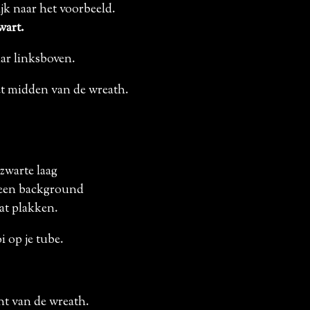
jk naar het voorbeeld.
wart.
aar linksboven.
het midden van de wreath.
 zwarte laag
pv een background
aat plakken.
 op je tube.
ant van de wreath.