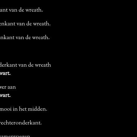
kant van de wreath.
denkant van de wreath.
venkant van de wreath.
nderkant van de wreath
wart.
wer aan
wart.
e mooi in het midden.
 rechteronderkant.