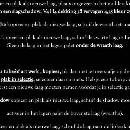
r en plak als nieuwe laag, plaats ongeveer in het midden ki
 een slagschaduw, V4 H4 dekking 38 vervagen 4,35 kleur z
th2
kopieer en plak als nieuwe laag, schuif de wreath iets n
e
kopieer en plak als nieuwe laag, schuif de zwarte laag in 
Sleep de laag in het lagen palet
onder de wreath laag
.
u tube/of art werk , kopieer,
tik dan met je toverstafje op de
plak in selectie
, selecteer daarna niets. Heb je een tube i
eerst een nieuwe laag moeten nemen vóórdat je in selectie g
adow
kopieer en plak als nieuwe laag, schuif de shadow mooi
activeer in het lagen palet de bovenste laag (wreath2).
eer en plak als nieuwe laag, schuif de laag naar de linkerk