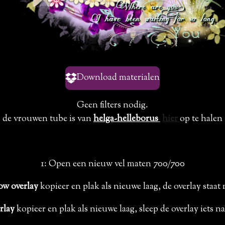
Download materialen
Geen filters nodig.
de vrouwen tube is van
helga-helleborus
hier
op te halen
1: Open een nieuw vel maten 700/700
ow overlay
kopieer en plak als nieuwe laag, de overlay staat
erlay
kopieer en plak als nieuwe laag, sleep de overlay iets n