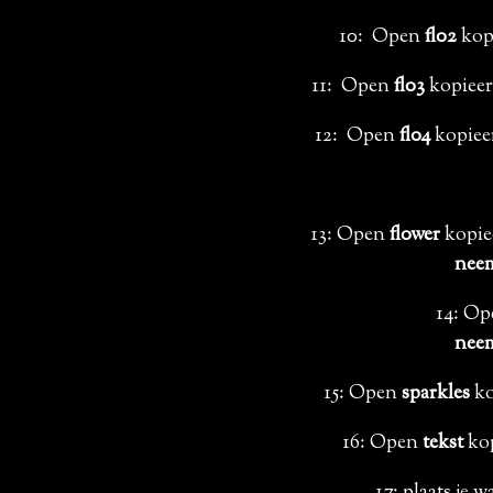
10: Open
fl02
kopi
11: Open
fl03
kopieer 
12: Open
fl04
kopieer
13: Open
fl0wer
kopiee
neem
14: O
neem
15: Open
sparkles
ko
16: Open
tekst
kop