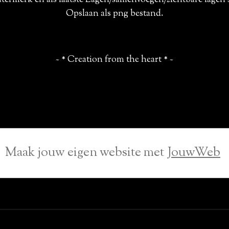
 watermerk en als laatste Lagen/samenvoegen/zichtbare lage
Opslaan als png bestand.
~ * Creation from the heart * ~
Maak jouw eigen website met
JouwWeb