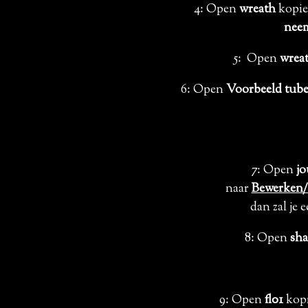
4: Open
wreath
kopiee
neem
5: Open
wrea
6: Open
Voorbeeld tub
7: Open
jo
naar
Bewerken/ 
dan zal je 
8: Open
sh
9: Open
fl01
kopi