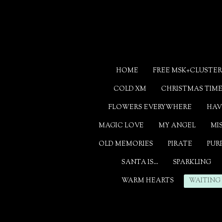
Ga
direct
naar
de
hoofdinhoud
HOME
FREE MSK+CLUSTER
COLD XM
CHRISTMAS TIM
FLOWERS EVERYWHERE
HAV
MAGIC LOVE
MY ANGEL
MI
OLD MEMORIES
PIRATE
PUR
SANTA IS...
SPARKLING
WARM HEARTS
WAITING