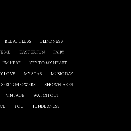
BREATHLESS
BLINDNESS
VE ME
EASTER FUN
FAIRY
I'M HERE
KEY TO MY HEART
Y LOVE
MY STAR
MUSIC DAY
SPRINGFLOWERS
SNOWFLAKES
VINTAGE
WATCH OUT
CE
YOU
TENDERNESS